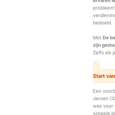
ervaren w
probleem?
verdienmo
bedoeld.
Met
De b
zijn gesta
Zelfs als 
Start van
Een voorbe
Jeroen (3
was voor 
simpele b