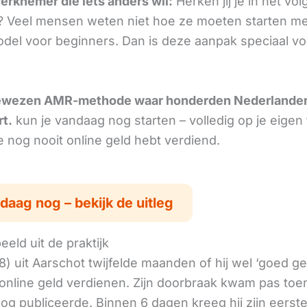
erknemer die iets anders wil:
Herken jij je in het vo
 Veel mensen weten niet hoe ze moeten starten me
del voor beginners. Dan is deze aanpak speciaal vo
ewezen AMR-methode waar honderden Nederlande
rt.
kun je vandaag nog starten – volledig op je eigen
je nog nooit online geld hebt verdiend.
daag nog – bekijk de uitleg
eld uit de praktijk
8) uit Aarschot twijfelde maanden of hij wel ‘goed g
online geld verdienen. Zijn doorbraak kwam pas toen
log publiceerde. Binnen 6 dagen kreeg hij zijn eerst