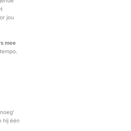
lgende
t
or jou
rs mee
 tempo.
enoeg’
 hij één
e