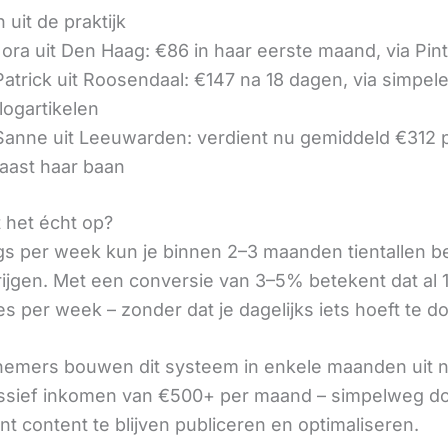
 uit de praktijk
ora uit Den Haag: €86 in haar eerste maand, via Pin
 Patrick uit Roosendaal: €147 na 18 dagen, via simpel
logartikelen
 Sanne uit Leeuwarden: verdient nu gemiddeld €312
aast haar baan
t het écht op?
gs per week kun je binnen 2–3 maanden tientallen 
rijgen. Met een conversie van 3–5% betekent dat al 1
s per week – zonder dat je dagelijks iets hoeft te d
nemers bouwen dit systeem in enkele maanden uit 
assief inkomen van €500+ per maand – simpelweg d
t content te blijven publiceren en optimaliseren.