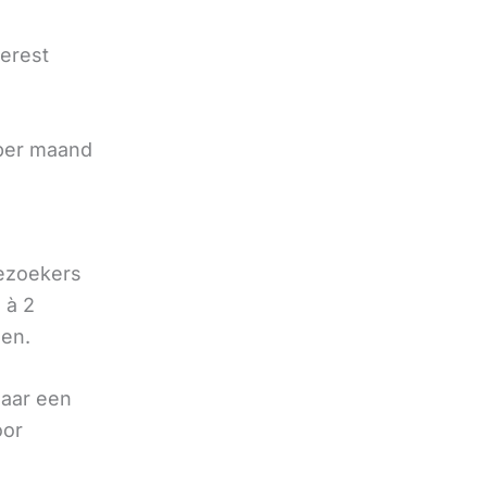
terest
e
 per maand
bezoekers
 à 2
oen.
naar een
oor