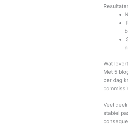
Resultaten
N
‍
b
‍
n
Wat lever
Met 5 blo
per dag k
commissie
Veel deel
stabiel p
consequen