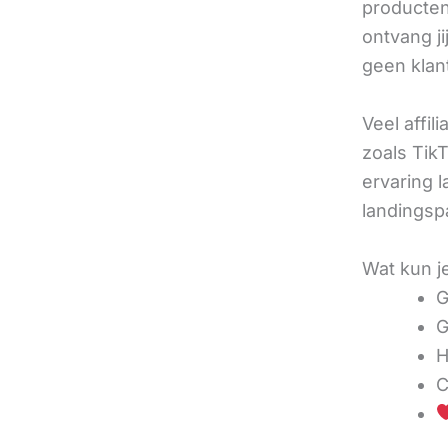
producten 
ontvang j
geen klan
Veel affil
zoals TikT
ervaring l
landingsp
Wat kun j
G
G
H
C