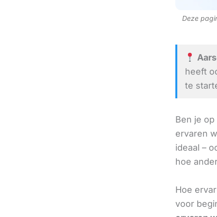
Deze pagina
Aars
heeft o
te start
Ben je op
ervaren w
ideaal – oo
hoe andere
Hoe ervar
voor begi