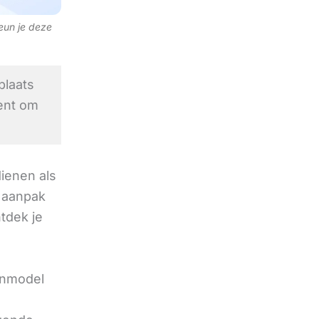
teun je deze
laats
ent om
ienen als
 aanpak
ntdek je
enmodel