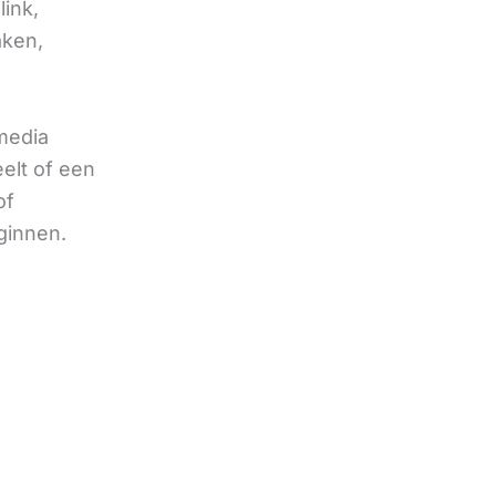
link,
aken,
 media
eelt of een
of
ginnen.