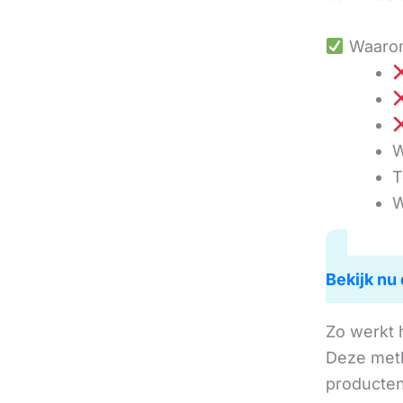
Waarom
W
T
W
Bekijk nu 
Zo werkt 
Deze met
producten 