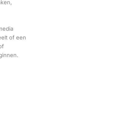
aken,
 media
eelt of een
of
ginnen.