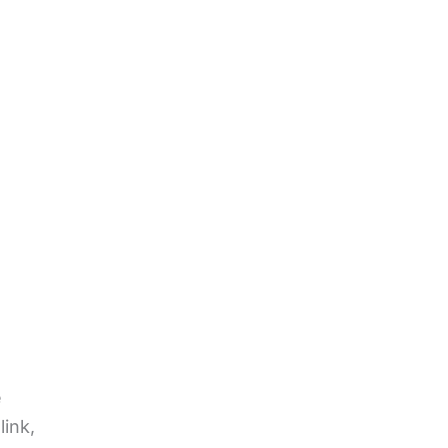
e
link,