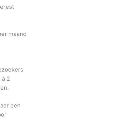
terest
e
 per maand
bezoekers
 à 2
oen.
naar een
oor