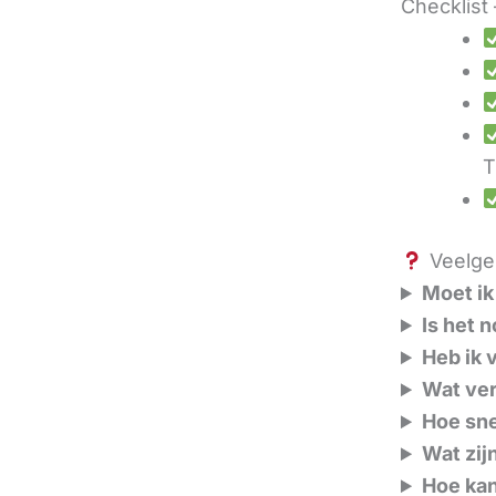
Checklist 
T
Veelges
Moet ik 
Is het 
Heb ik 
Wat ver
Hoe sne
Wat zij
Hoe kan