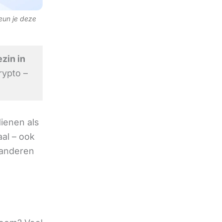
teun je deze
zin in
rypto –
ienen als
al – ook
e anderen