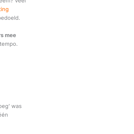
leem? Veel
ting
bedoeld.
rs mee
 tempo.
noeg’ was
 één
e