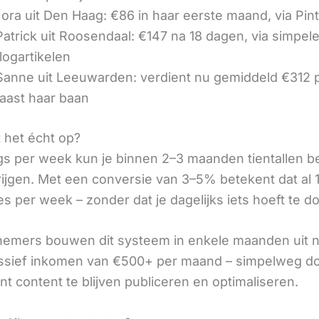
ora uit Den Haag: €86 in haar eerste maand, via Pin
 Patrick uit Roosendaal: €147 na 18 dagen, via simpel
logartikelen
 Sanne uit Leeuwarden: verdient nu gemiddeld €312
aast haar baan
t het écht op?
gs per week kun je binnen 2–3 maanden tientallen 
rijgen. Met een conversie van 3–5% betekent dat al 1
s per week – zonder dat je dagelijks iets hoeft te d
nemers bouwen dit systeem in enkele maanden uit 
assief inkomen van €500+ per maand – simpelweg d
t content te blijven publiceren en optimaliseren.