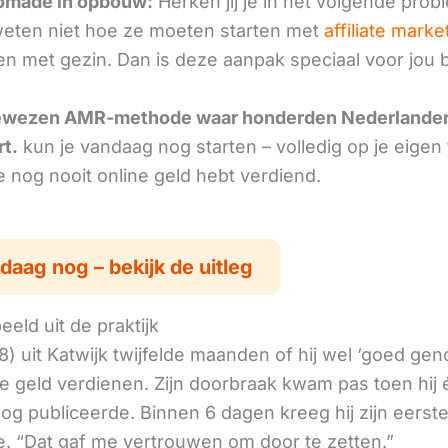
nomade in opbouw:
Herken jij je in het volgende prob
ten niet hoe ze moeten starten met
affiliate marke
n met gezin. Dan is deze aanpak speciaal voor jou 
ewezen AMR-methode waar honderden Nederlande
rt.
kun je vandaag nog starten – volledig op je eigen
je nog nooit online geld hebt verdiend.
daag nog – bekijk de uitleg
eld uit de praktijk
8) uit Katwijk twijfelde maanden of hij wel ‘goed ge
ne geld verdienen. Zijn doorbraak kwam pas toen hij
log publiceerde. Binnen 6 dagen kreeg hij zijn eerst
. “Dat gaf me vertrouwen om door te zetten.”