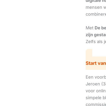
digitale 
mensen we
combinere
Met
De b
zijn gesta
Zelfs als 
Start van
Een voorbe
Jeroen (3
voor onli
simpele b
commissie