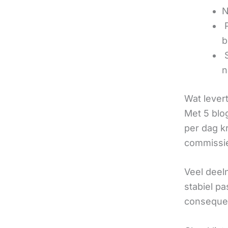
N
‍
b
‍
n
Wat lever
Met 5 blo
per dag k
commissie
Veel deel
stabiel p
consequen