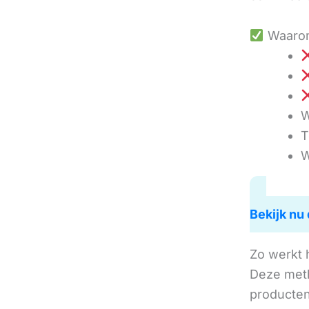
Waarom
W
T
W
Bekijk nu 
Zo werkt 
Deze met
producten 