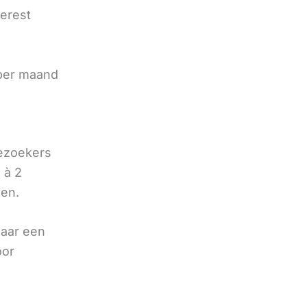
terest
e
 per maand
bezoekers
 à 2
oen.
naar een
oor