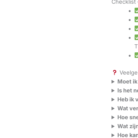
Checklist 
T
Veelges
Moet ik
Is het 
Heb ik 
Wat ver
Hoe sne
Wat zij
Hoe kan