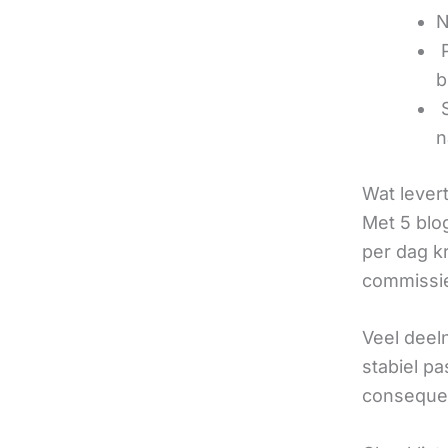
N
‍
b
‍
n
Wat lever
Met 5 blo
per dag k
commissie
Veel deel
stabiel p
consequen