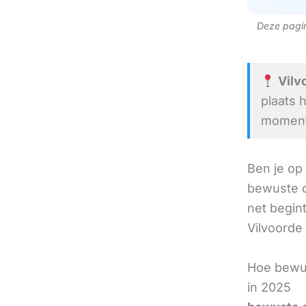
Deze pagina
Vilvo
plaats 
moment 
Ben je op
bewuste c
net begint
Vilvoorde 
Hoe bewus
in 2025