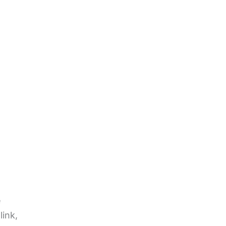
e
link,