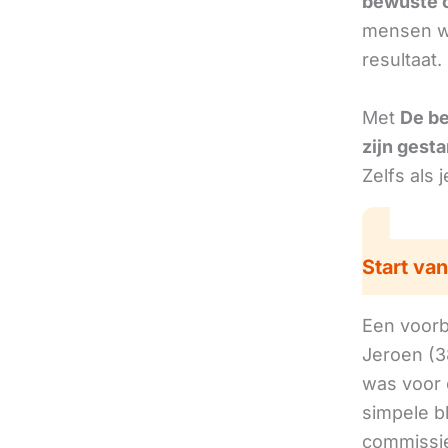
bewuste 
mensen we
resultaat
Met
De b
zijn gesta
Zelfs als 
Start van
Een voorbe
Jeroen (3
was voor 
simpele b
commissie