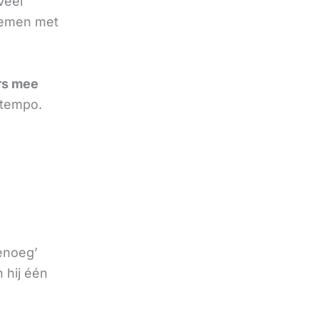
Veel
nemen met
rs mee
 tempo.
genoeg’
 hij één
e