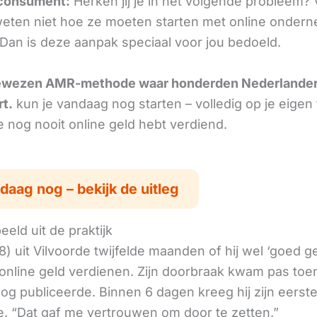
consument:
Herken jij je in het volgende probleem? 
ten niet hoe ze moeten starten met online onder
. Dan is deze aanpak speciaal voor jou bedoeld.
ewezen AMR-methode waar honderden Nederlande
rt.
kun je vandaag nog starten – volledig op je eigen
je nog nooit online geld hebt verdiend.
daag nog – bekijk de uitleg
eld uit de praktijk
8) uit Vilvoorde twijfelde maanden of hij wel ‘goed 
online geld verdienen. Zijn doorbraak kwam pas toen
log publiceerde. Binnen 6 dagen kreeg hij zijn eerst
. “Dat gaf me vertrouwen om door te zetten.”