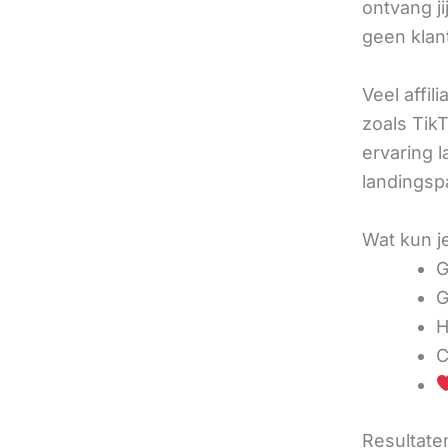
ontvang j
geen klan
Veel affil
zoals TikT
ervaring l
landingsp
Wat kun j
G
G
H
C
Resultaten