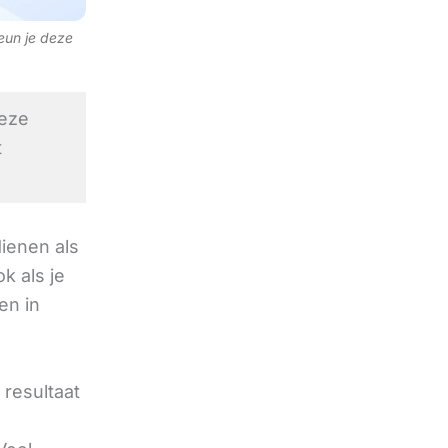
teun je deze
eze
t
ienen als
k als je
en in
resultaat