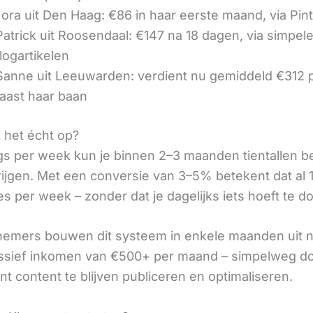
ora uit Den Haag: €86 in haar eerste maand, via Pin
 Patrick uit Roosendaal: €147 na 18 dagen, via simpel
logartikelen
 Sanne uit Leeuwarden: verdient nu gemiddeld €312
aast haar baan
t het écht op?
gs per week kun je binnen 2–3 maanden tientallen 
rijgen. Met een conversie van 3–5% betekent dat al 1
s per week – zonder dat je dagelijks iets hoeft te d
nemers bouwen dit systeem in enkele maanden uit 
assief inkomen van €500+ per maand – simpelweg d
t content te blijven publiceren en optimaliseren.