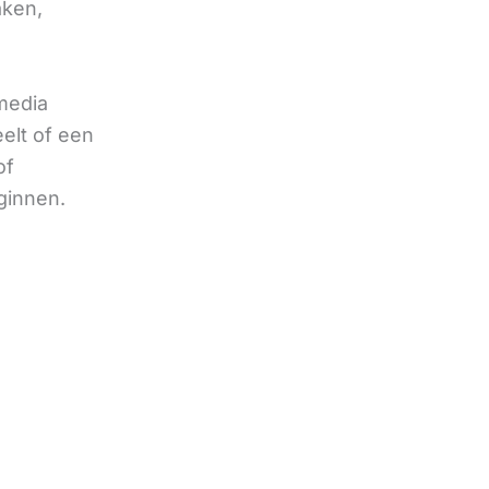
aken,
 media
eelt of een
of
ginnen.