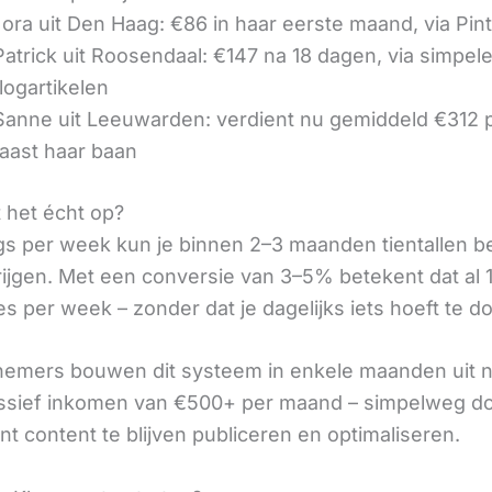
ora uit Den Haag: €86 in haar eerste maand, via Pin
 Patrick uit Roosendaal: €147 na 18 dagen, via simpel
logartikelen
 Sanne uit Leeuwarden: verdient nu gemiddeld €312
aast haar baan
t het écht op?
gs per week kun je binnen 2–3 maanden tientallen 
rijgen. Met een conversie van 3–5% betekent dat al 1
s per week – zonder dat je dagelijks iets hoeft te d
nemers bouwen dit systeem in enkele maanden uit 
assief inkomen van €500+ per maand – simpelweg d
t content te blijven publiceren en optimaliseren.