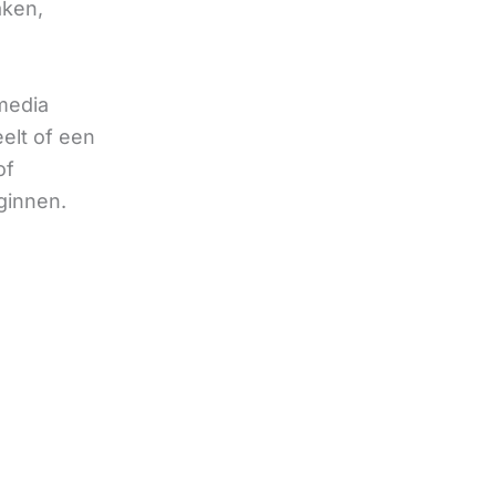
aken,
 media
eelt of een
of
ginnen.