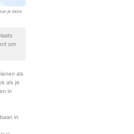
teun je deze
laats
ent om
ienen als
k als je
en in
baan in