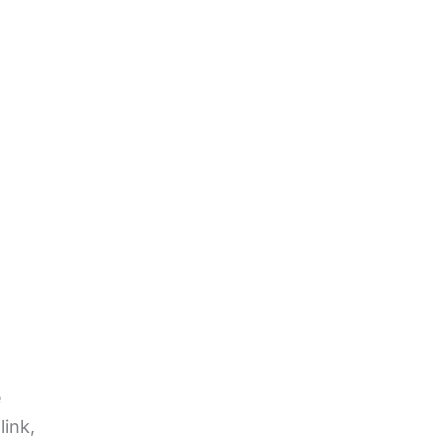
e
link,