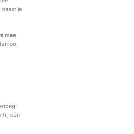
Veel
 naast je
rs mee
 tempo.
genoeg’
 hij één
e