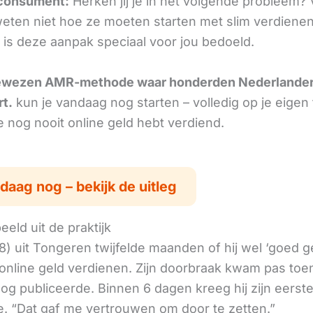
consument:
Herken jij je in het volgende probleem? 
ten niet hoe ze moeten starten met slim verdienen
 is deze aanpak speciaal voor jou bedoeld.
ewezen AMR-methode waar honderden Nederlande
rt.
kun je vandaag nog starten – volledig op je eigen
je nog nooit online geld hebt verdiend.
daag nog – bekijk de uitleg
eld uit de praktijk
8) uit Tongeren twijfelde maanden of hij wel ‘goed 
online geld verdienen. Zijn doorbraak kwam pas toen
log publiceerde. Binnen 6 dagen kreeg hij zijn eerst
. “Dat gaf me vertrouwen om door te zetten.”