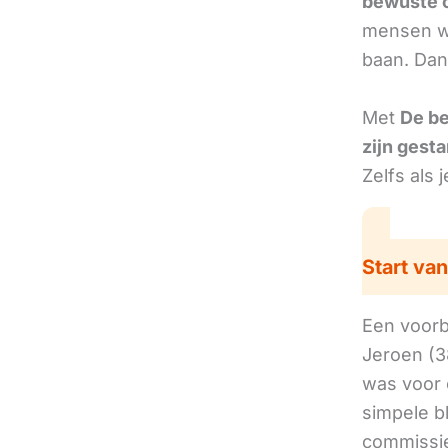
bewuste 
mensen we
baan. Dan
Met
De b
zijn gesta
Zelfs als 
Start van
Een voorbe
Jeroen (3
was voor 
simpele b
commissie