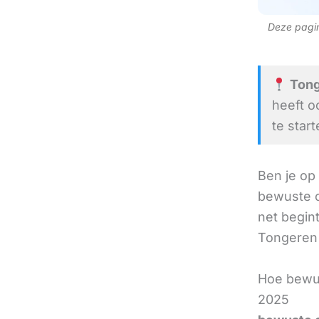
Deze pagina
Tonge
heeft o
te start
Ben je op
bewuste c
net begint
Tongeren a
Hoe bewus
2025