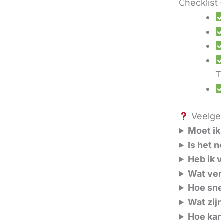
Checklist 
T
Veelges
Moet ik
Is het 
Heb ik 
Wat ver
Hoe sne
Wat zij
Hoe kan