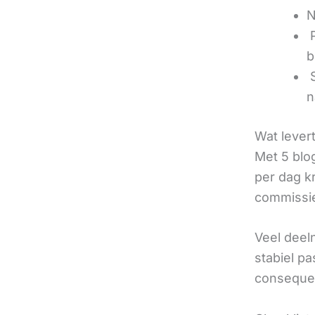
N
‍
b
‍
n
Wat lever
Met 5 blo
per dag k
commissie
Veel deel
stabiel p
consequen