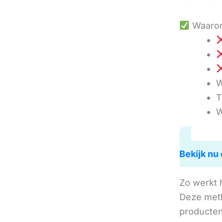
Waarom
W
T
W
Bekijk nu 
Zo werkt 
Deze met
producten 