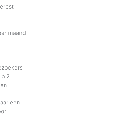
terest
e
 per maand
bezoekers
 à 2
oen.
naar een
oor