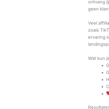
ontvang j
geen klan
Veel affil
zoals TikT
ervaring l
landingsp
Wat kun j
G
G
H
C
Resultaten