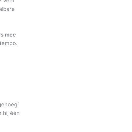
? Veel
albare
rs mee
 tempo.
 genoeg’
 hij één
e