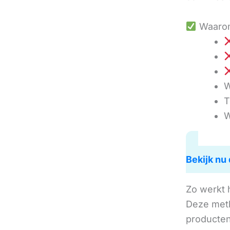
Waarom
W
T
W
Bekijk nu 
Zo werkt 
Deze met
producten 