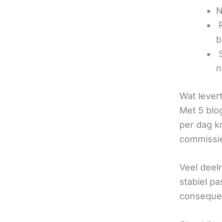
N
‍
b
‍
n
Wat lever
Met 5 blo
per dag k
commissie
Veel deel
stabiel p
consequen