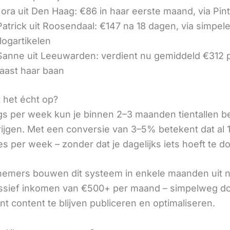
ora uit Den Haag: €86 in haar eerste maand, via Pin
 Patrick uit Roosendaal: €147 na 18 dagen, via simpel
logartikelen
 Sanne uit Leeuwarden: verdient nu gemiddeld €312
aast haar baan
t het écht op?
gs per week kun je binnen 2–3 maanden tientallen 
rijgen. Met een conversie van 3–5% betekent dat al 1
s per week – zonder dat je dagelijks iets hoeft te d
nemers bouwen dit systeem in enkele maanden uit 
assief inkomen van €500+ per maand – simpelweg d
t content te blijven publiceren en optimaliseren.