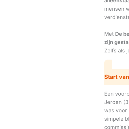
alleensta
mensen we
verdienst
Met
De b
zijn gesta
Zelfs als 
Start van
Een voorbe
Jeroen (3
was voor 
simpele b
commissie