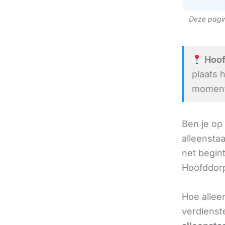
Deze pagina
Hoof
plaats 
moment 
Ben je op
alleensta
net begint
Hoofddorp 
Hoe allee
verdienst