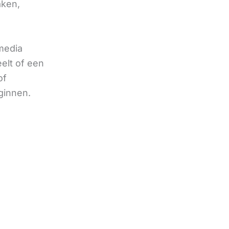
aken,
 media
eelt of een
of
ginnen.