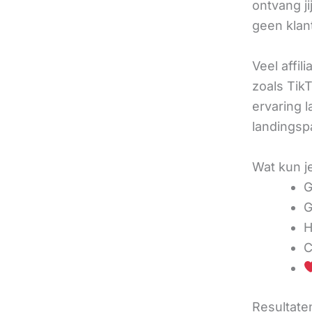
ontvang j
geen klan
Veel affil
zoals TikT
ervaring l
landingsp
Wat kun j
G
G
H
C
Resultaten