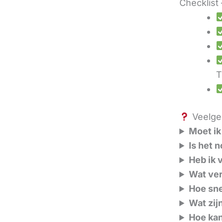
Checklist 
T
Veelges
Moet ik
Is het 
Heb ik 
Wat ver
Hoe sne
Wat zij
Hoe kan