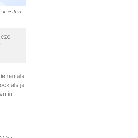
teun je deze
eze
t
ienen als
ok als je
en in