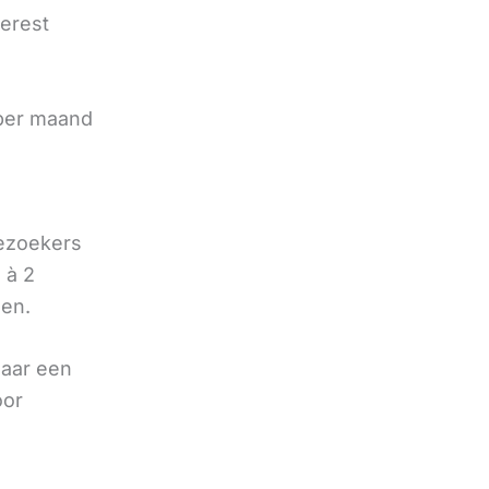
terest
e
 per maand
bezoekers
 à 2
oen.
naar een
oor