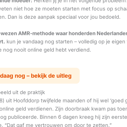
ande moeder:
Herken jij je in het volgende probleem
ten niet hoe ze moeten starten met focus op scha
en. Dan is deze aanpak speciaal voor jou bedoeld.
ewezen AMR-methode waar honderden Nederlande
rt.
kun je vandaag nog starten – volledig op je eigen
je nog nooit online geld hebt verdiend.
daag nog – bekijk de uitleg
eld uit de praktijk
8) uit Hoofddorp twijfelde maanden of hij wel ‘goed
online geld verdienen. Zijn doorbraak kwam pas toen
log publiceerde. Binnen 6 dagen kreeg hij zijn eerst
. “Dat gaf me vertrouwen om door te zetten.”