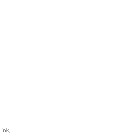
e
link,