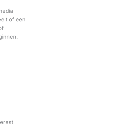
 media
eelt of een
of
ginnen.
terest
e