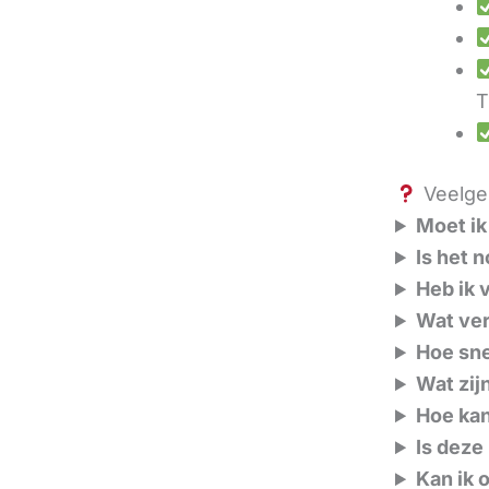
T
Veelges
Moet ik
Is het 
Heb ik 
Wat ver
Hoe sne
Wat zij
Hoe kan
Is deze
Kan ik 