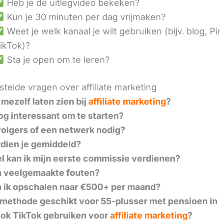
Heb je de uitlegvideo bekeken?
Kun je 30 minuten per dag vrijmaken?
Weet je welk kanaal je wilt gebruiken (bijv. blog, Pi
ikTok)?
Sta je open om te leren?
telde vragen over affiliate marketing
 mezelf laten zien bij
affiliate marketing
?
nog interessant om te starten?
volgers of een netwerk nodig?
dien je gemiddeld?
l kan ik mijn eerste commissie verdienen?
n veelgemaakte fouten?
 ik opschalen naar €500+ per maand?
 methode geschikt voor 55-plusser met pensioen in
ook TikTok gebruiken voor
affiliate marketing
?