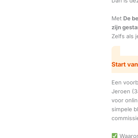
Dan is de
Met
De b
zijn gesta
Zelfs als 
Start van
Een voorbe
Jeroen (3
voor onli
simpele b
commissie
Waarom