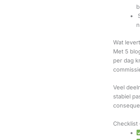
b
‍
n
Wat lever
Met 5 blo
per dag k
commissie
Veel deel
stabiel p
consequen
Checklist 