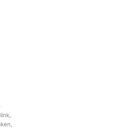
e
link,
aken,