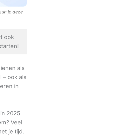
teun je deze
t ook
tarten!
ienen als
 – ook als
deren in
 in 2025
eem? Veel
 je tijd.