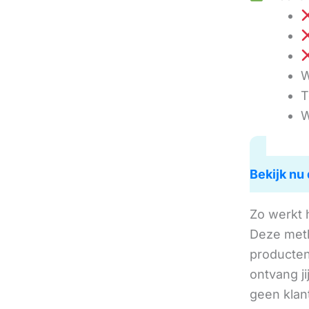
W
T
W
Bekijk nu 
Zo werkt 
Deze met
producten 
ontvang j
geen klan