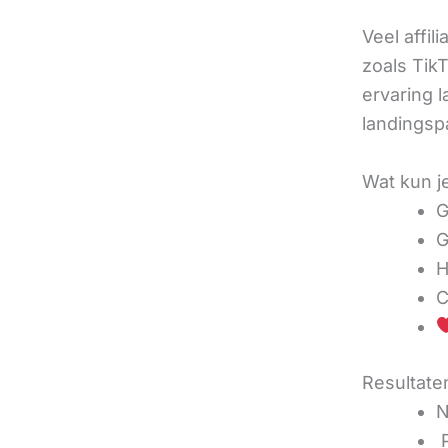
Veel affil
zoals TikT
ervaring l
landingsp
Wat kun j
G
G
H
C
Resultaten
N
‍