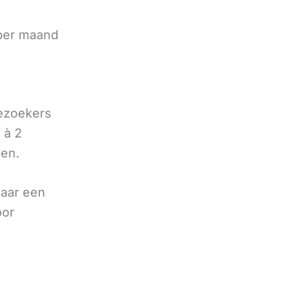
 per maand
bezoekers
 à 2
oen.
naar een
oor