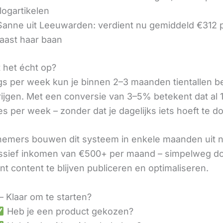
logartikelen
 Sanne uit Leeuwarden: verdient nu gemiddeld €312
aast haar baan
t het écht op?
gs per week kun je binnen 2–3 maanden tientallen 
rijgen. Met een conversie van 3–5% betekent dat al 1
s per week – zonder dat je dagelijks iets hoeft te d
nemers bouwen dit systeem in enkele maanden uit 
assief inkomen van €500+ per maand – simpelweg d
t content te blijven publiceren en optimaliseren.
– Klaar om te starten?
Heb je een product gekozen?