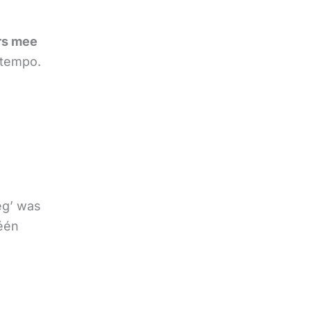
rs mee
 tempo.
eg’ was
 één
e