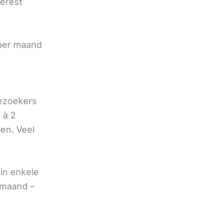
terest
e
 per maand
bezoekers
 à 2
oen. Veel
in enkele
 maand –