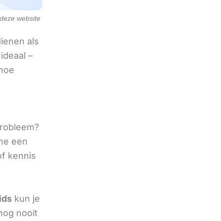
e deze website
ienen als
ideaal –
 hoe
 probleem?
ine een
of kennis
ids
kun je
nog nooit