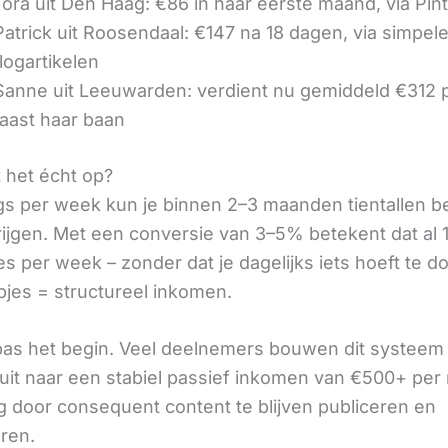
ora uit Den Haag: €86 in haar eerste maand, via Pin
 Patrick uit Roosendaal: €147 na 18 dagen, via simpel
logartikelen
 Sanne uit Leeuwarden: verdient nu gemiddeld €312
aast haar baan
t het écht op?
gs per week kun je binnen 2–3 maanden tientallen 
rijgen. Met een conversie van 3–5% betekent dat al 1
s per week – zonder dat je dagelijks iets hoeft te d
pjes = structureel inkomen.
 pas het begin. Veel deelnemers bouwen dit systeem 
it naar een stabiel passief inkomen van €500+ per
 door consequent content te blijven publiceren en
eren.