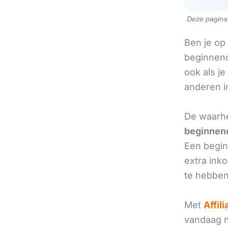
Deze pagina b
Ben je op
beginnend
ook als je
anderen in
De waarhe
beginnend
Een beginn
extra ink
te hebben
Met
Affil
vandaag no