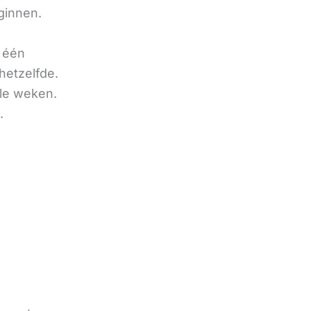
ginnen.
u één
hetzelfde.
ele weken.
.