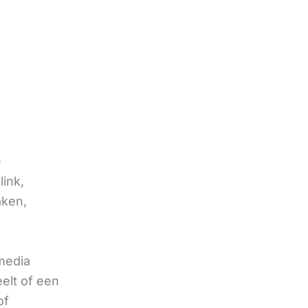
e
link,
aken,
 media
eelt of een
of