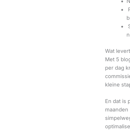
N
‍
b
‍
n
Wat lever
Met 5 blo
per dag k
commissie
kleine sta
En dat is
maanden u
simpelweg
optimalis