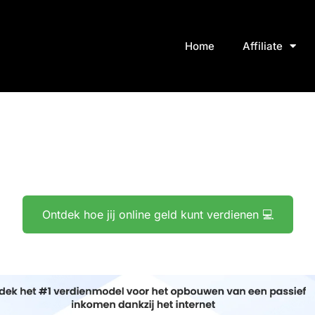
Home
Affiliate
Ontdek hoe jij online geld kunt verdienen 💻