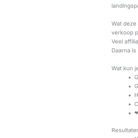
landingsp
Wat deze 
verkoop pe
Veel affi
Daarna is
Wat kun j
G
G
H
C
❤
Resultaten