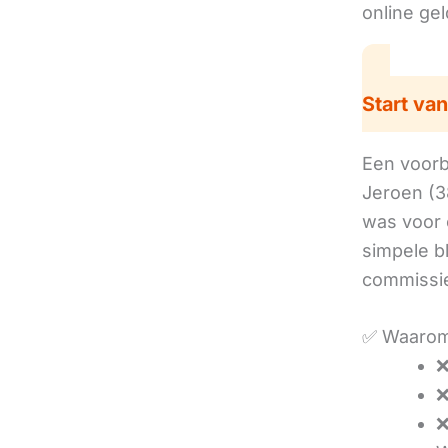
online ge
Start van
Een voorbe
Jeroen (3
was voor 
simpele b
commissie
✅ Waarom
❌
❌
❌