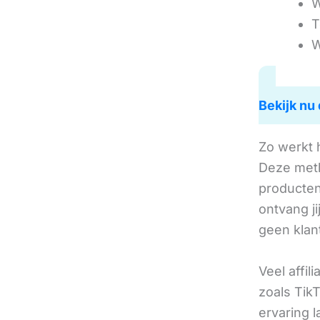
W
T
W
Bekijk nu 
Zo werkt 
Deze met
producten 
ontvang j
geen klan
Veel affil
zoals TikT
ervaring l