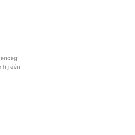
 genoeg’
 hij één
e