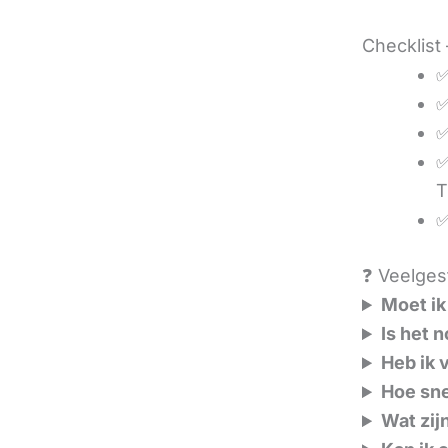
Checklist 
✅
✅
✅
✅
T
✅
❓ Veelgest
Moet ik
Is het 
Heb ik 
Hoe sne
Wat zij