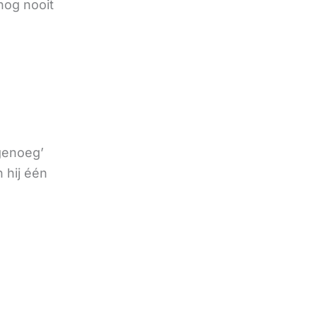
nog nooit
 genoeg’
 hij één
e