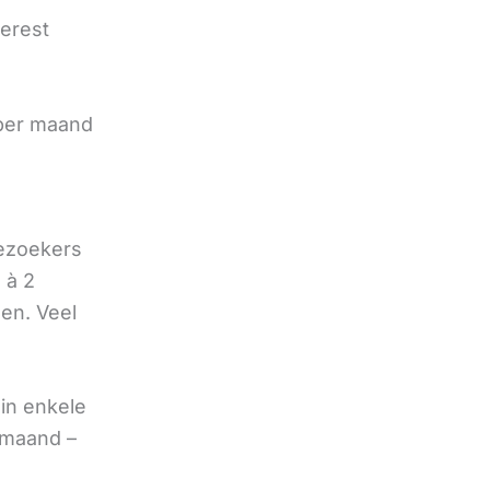
terest
e
 per maand
bezoekers
 à 2
oen. Veel
in enkele
 maand –