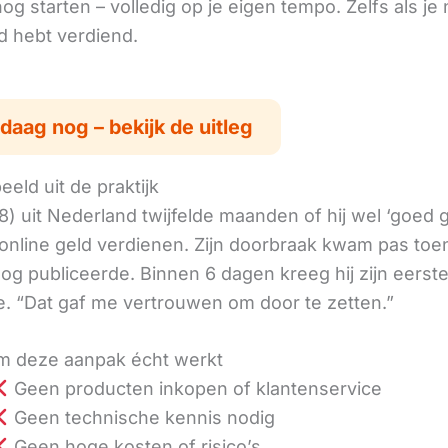
g starten – volledig op je eigen tempo. Zelfs als je 
ld hebt verdiend.
daag nog – bekijk de uitleg
eld uit de praktijk
8) uit Nederland twijfelde maanden of hij wel ‘goed
online geld verdienen. Zijn doorbraak kwam pas toen
log publiceerde. Binnen 6 dagen kreeg hij zijn eerst
. “Dat gaf me vertrouwen om door te zetten.”
 deze aanpak écht werkt
Geen producten inkopen of klantenservice
Geen technische kennis nodig
Geen hoge kosten of risico’s