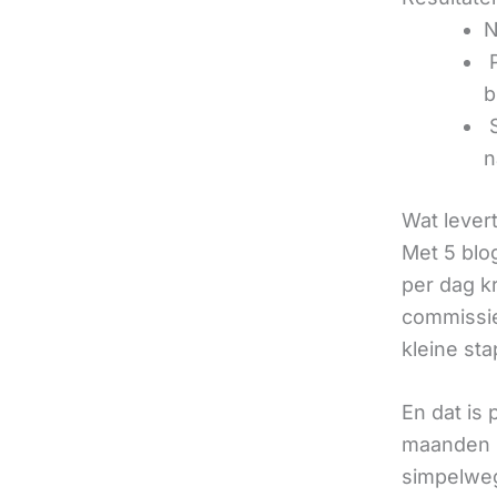
N
‍
b
‍
n
Wat lever
Met 5 blo
per dag k
commissie
kleine sta
En dat is
maanden u
simpelweg