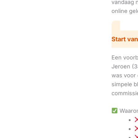
vandaag no
online ge
Start van
Een voorbe
Jeroen (3
was voor 
simpele b
commissie
Waarom