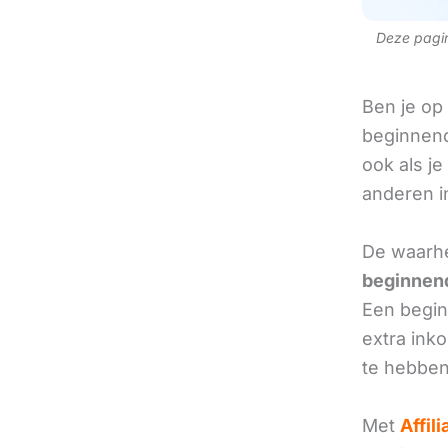
Deze pagina
Ben je op
beginnend
ook als je
anderen in
De waarhe
beginnend
Een beginn
extra ink
te hebben
Met
Affil