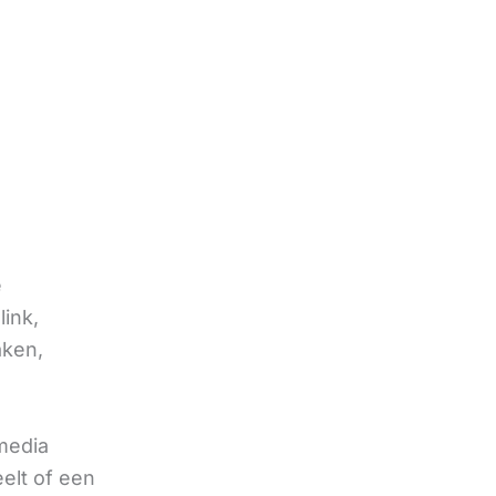
e
link,
aken,
 media
eelt of een