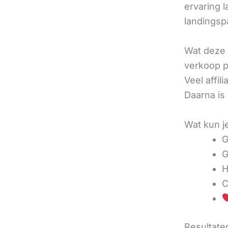
ervaring l
landingsp
Wat deze 
verkoop pe
Veel affi
Daarna is
Wat kun j
G
G
H
C
Resultaten