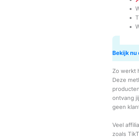
W
T
W
Bekijk nu 
Zo werkt 
Deze met
producten 
ontvang j
geen klan
Veel affil
zoals TikT