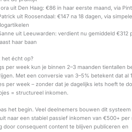
ora uit Den Haag: €86 in haar eerste maand, via Pin
 Patrick uit Roosendaal: €147 na 18 dagen, via simpel
logartikelen
 Sanne uit Leeuwarden: verdient nu gemiddeld €312
aast haar baan
t het écht op?
gs per week kun je binnen 2–3 maanden tientallen 
rijgen. Met een conversie van 3–5% betekent dat al 1
s per week – zonder dat je dagelijks iets hoeft te d
pjes = structureel inkomen.
 pas het begin. Veel deelnemers bouwen dit systeem 
it naar een stabiel passief inkomen van €500+ per
 door consequent content te blijven publiceren en