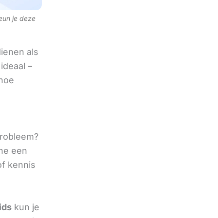
teun je deze
ienen als
ideaal –
 hoe
 probleem?
ine een
of kennis
ids
kun je