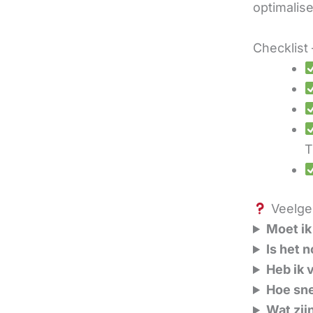
optimalis
Checklist 
T
Veelges
Moet ik
Is het 
Heb ik 
Hoe sne
Wat zij