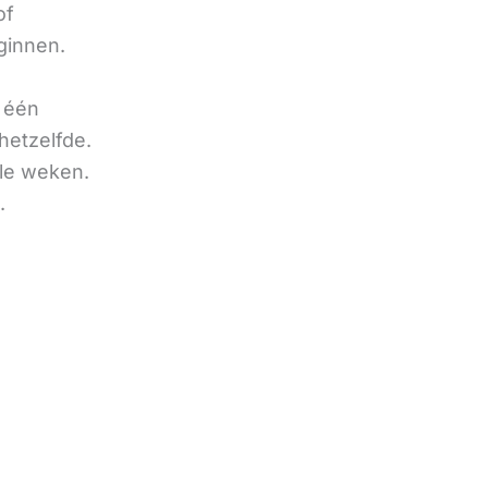
of
ginnen.
u één
hetzelfde.
ele weken.
.