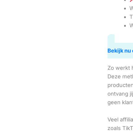
W
T
W
Bekijk nu 
Zo werkt 
Deze met
producten 
ontvang j
geen klan
Veel affil
zoals TikT