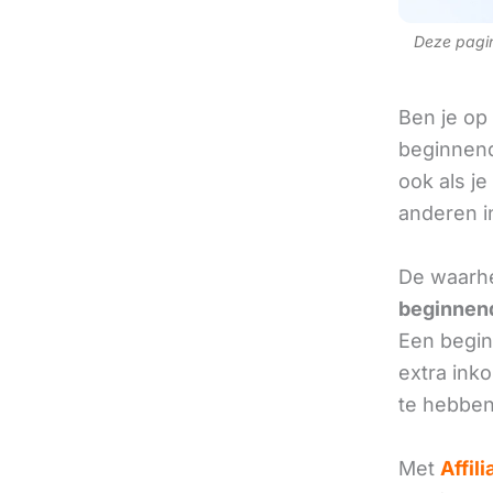
Deze pagina
Ben je op
beginnend
ook als je
anderen in
De waarhe
beginnend
Een beginn
extra ink
te hebben
Met
Affil