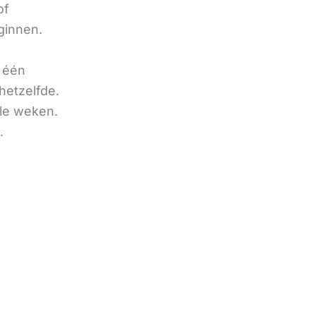
of
ginnen.
u één
hetzelfde.
ele weken.
.