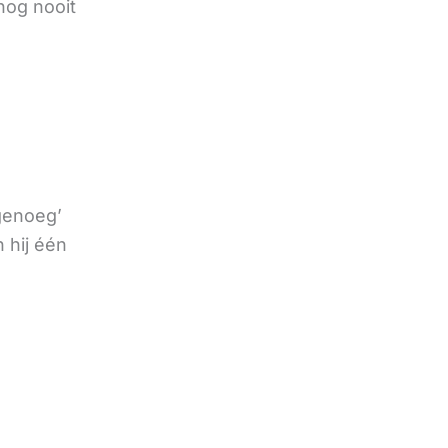
nog nooit
 genoeg’
 hij één
e