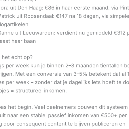
ora uit Den Haag: €86 in haar eerste maand, via Pin
 Patrick uit Roosendaal: €147 na 18 dagen, via simpel
logartikelen
 Sanne uit Leeuwarden: verdient nu gemiddeld €312
aast haar baan
t het écht op?
gs per week kun je binnen 2–3 maanden tientallen 
rijgen. Met een conversie van 3–5% betekent dat al 1
s per week – zonder dat je dagelijks iets hoeft te d
pjes = structureel inkomen.
 pas het begin. Veel deelnemers bouwen dit systeem 
it naar een stabiel passief inkomen van €500+ per
 door consequent content te blijven publiceren en