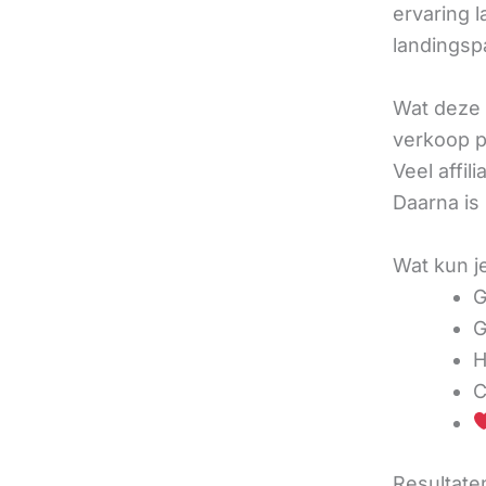
ervaring l
landingsp
Wat deze 
verkoop pe
Veel affi
Daarna is
Wat kun j
G
G
H
C
Resultaten