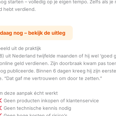
g starten – volledig op je eigen tempo. Zelfs als je 
ld hebt verdiend.
daag nog – bekijk de uitleg
eld uit de praktijk
8) uit Nederland twijfelde maanden of hij wel ‘goed
online geld verdienen. Zijn doorbraak kwam pas toen
log publiceerde. Binnen 6 dagen kreeg hij zijn eerst
. “Dat gaf me vertrouwen om door te zetten.”
 deze aanpak écht werkt
Geen producten inkopen of klantenservice
Geen technische kennis nodig
Geen hoge kosten of risico’s