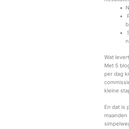
N
‍
b
‍
n
Wat lever
Met 5 blo
per dag k
commissie
kleine sta
En dat is
maanden u
simpelweg