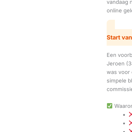
vandaag no
online ge
Start van
Een voorbe
Jeroen (3
was voor 
simpele b
commissie
Waarom