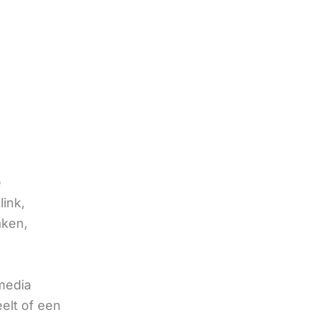
e
link,
aken,
 media
eelt of een