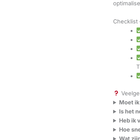
optimalis
Checklist 
T
Veelges
Moet ik
Is het 
Heb ik 
Hoe sne
Wat zij