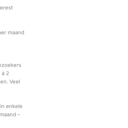
terest
e
 per maand
bezoekers
 à 2
oen. Veel
in enkele
 maand –