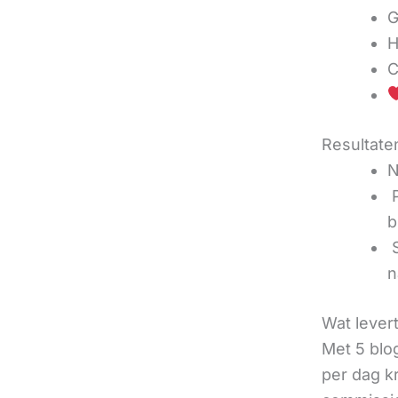
G
H
C
Resultaten
N
‍
b
‍
n
Wat lever
Met 5 blo
per dag k