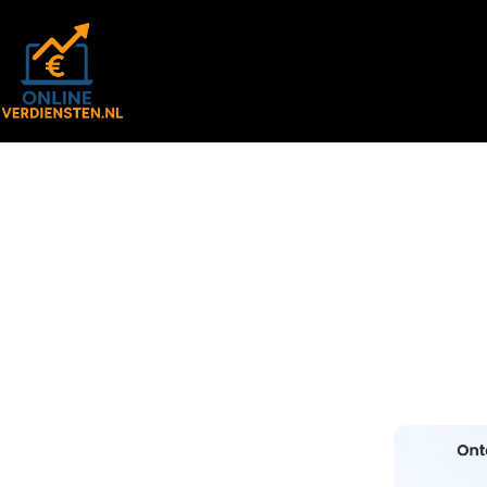
Ga
naar
de
inhoud