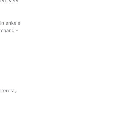
oen. Veel
in enkele
 maand –
nterest,