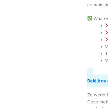
commissie
Waarom
W
T
W
Bekijk nu 
Zo werkt 
Deze met