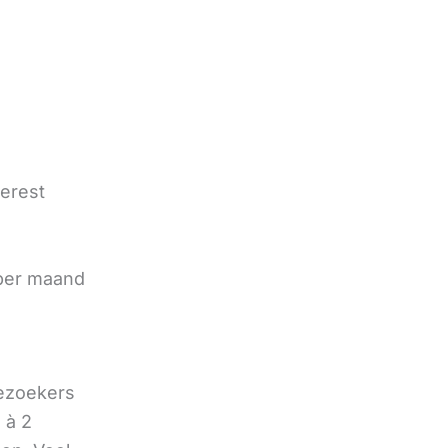
terest
e
 per maand
bezoekers
 à 2