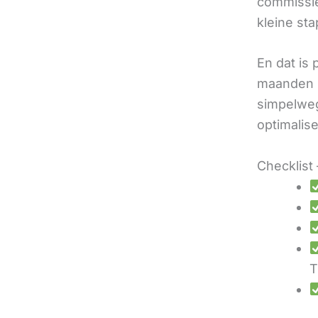
commissie
kleine sta
En dat is
maanden u
simpelweg
optimalis
Checklist 
T