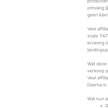
producten 
ontvang j
geen klan
Veel affil
zoals TikT
ervaring l
landingsp
Wat deze 
verkoop pe
Veel affi
Daarna is
Wat kun j
G