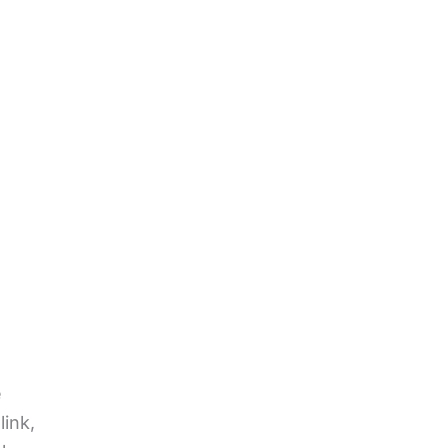
e
link,