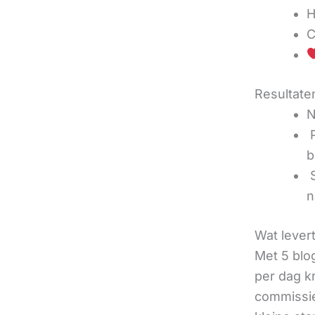
H
C
Resultaten
N
‍
b
‍
n
Wat lever
Met 5 blo
per dag k
commissie