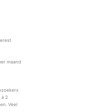
terest
e
 per maand
bezoekers
 à 2
oen. Veel