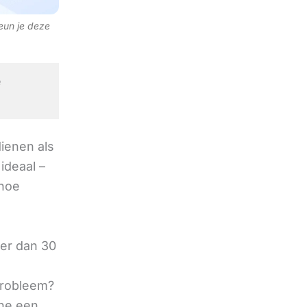
teun je deze
e
ienen als
ideaal –
 hoe
der dan 30
 probleem?
ine een