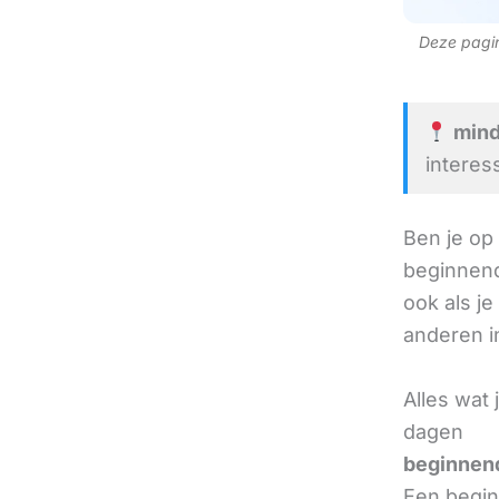
Deze pagina
mind
interes
Ben je op
beginnend
ook als je
anderen in
Alles wat
dagen
beginnend
Een beginn