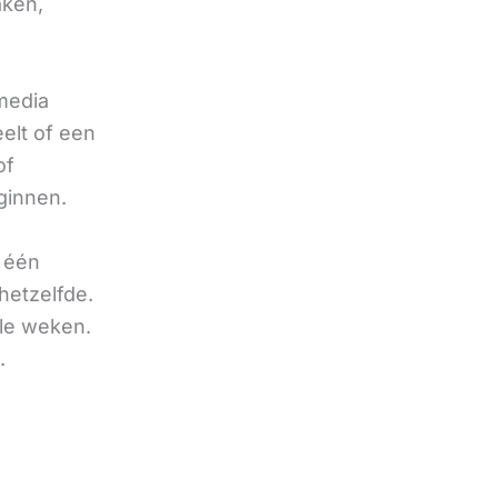
aken,
 media
eelt of een
of
ginnen.
u één
hetzelfde.
ele weken.
.