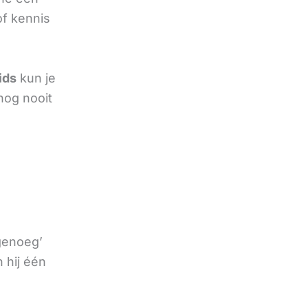
of kennis
ids
kun je
nog nooit
 genoeg’
 hij één
e