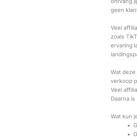
ontvang j
geen klan
Veel affil
zoals TikT
ervaring l
landingsp
Wat deze 
verkoop pe
Veel affi
Daarna is
Wat kun j
G
G