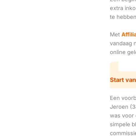
extra ink
te hebben
Met
Affil
vandaag no
online ge
Start van
Een voorbe
Jeroen (3
was voor 
simpele b
commissie