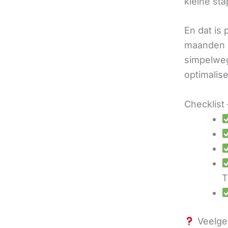
kleine sta
En dat is
maanden u
simpelweg
optimalis
Checklist 
T
Veelges