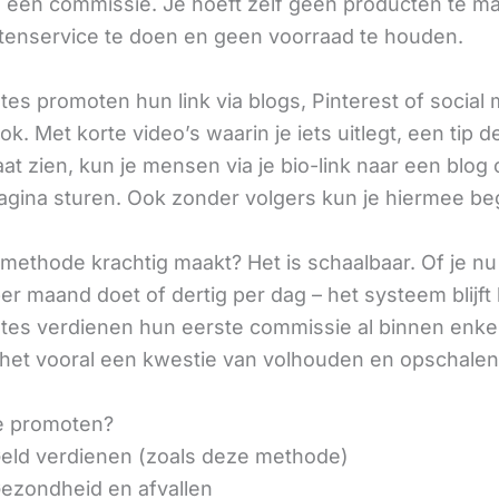
ij een commissie. Je hoeft zelf geen producten te m
tenservice te doen en geen voorraad te houden.
iates promoten hun link via blogs, Pinterest of social
ok. Met korte video’s waarin je iets uitlegt, een tip d
aat zien, kun je mensen via je bio-link naar een blog 
agina sturen. Ook zonder volgers kun je hiermee be
methode krachtig maakt? Het is schaalbaar. Of je n
r maand doet of dertig per dag – het systeem blijft 
liates verdienen hun eerste commissie al binnen enk
 het vooral een kwestie van volhouden en opschalen
e promoten?
eld verdienen (zoals deze methode)
ezondheid en afvallen