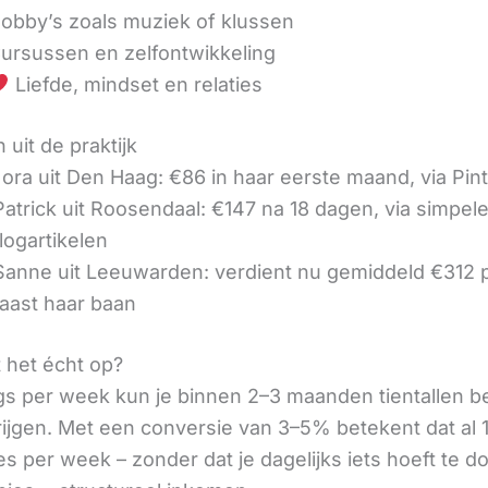
obby’s zoals muziek of klussen
ursussen en zelfontwikkeling
Liefde, mindset en relaties
 uit de praktijk
ora uit Den Haag: €86 in haar eerste maand, via Pin
 Patrick uit Roosendaal: €147 na 18 dagen, via simpel
logartikelen
 Sanne uit Leeuwarden: verdient nu gemiddeld €312
aast haar baan
t het écht op?
gs per week kun je binnen 2–3 maanden tientallen 
rijgen. Met een conversie van 3–5% betekent dat al 1
s per week – zonder dat je dagelijks iets hoeft te d