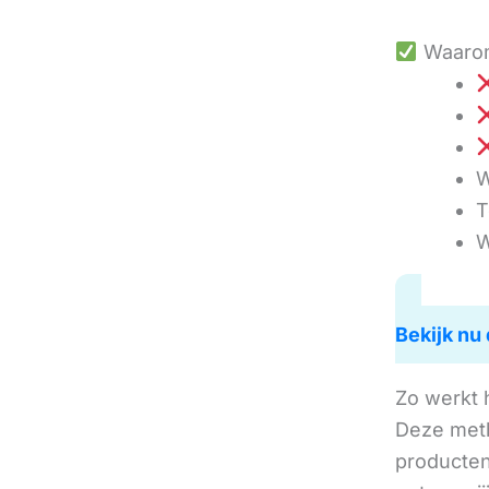
Waarom
W
T
W
Bekijk nu 
Zo werkt 
Deze met
producten 