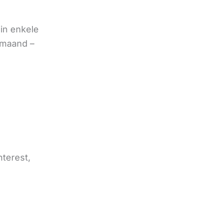
in enkele
 maand –
nterest,