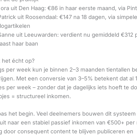
ora uit Den Haag: €86 in haar eerste maand, via Pin
 Patrick uit Roosendaal: €147 na 18 dagen, via simpel
logartikelen
 Sanne uit Leeuwarden: verdient nu gemiddeld €312
aast haar baan
t het écht op?
gs per week kun je binnen 2–3 maanden tientallen 
rijgen. Met een conversie van 3–5% betekent dat al 1
s per week – zonder dat je dagelijks iets hoeft te d
pjes = structureel inkomen.
 pas het begin. Veel deelnemers bouwen dit systeem 
it naar een stabiel passief inkomen van €500+ per
 door consequent content te blijven publiceren en