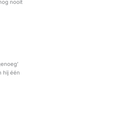
nog nooit
 genoeg’
 hij één
e