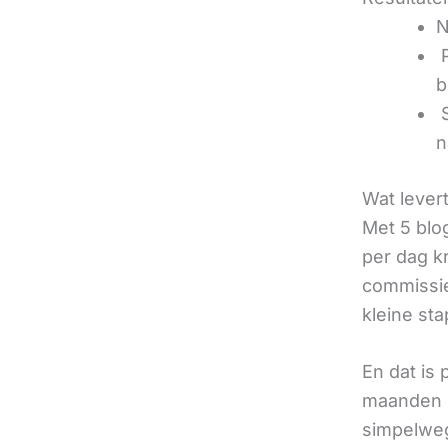
N
‍
b
‍
n
Wat lever
Met 5 blo
per dag k
commissie
kleine sta
En dat is
maanden u
simpelweg