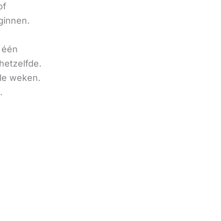
of
ginnen.
u één
hetzelfde.
ele weken.
.