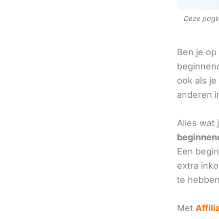
Deze pagina
Ben je op
beginnend
ook als je
anderen in
Alles wat
beginnend
Een beginn
extra ink
te hebben
Met
Affil