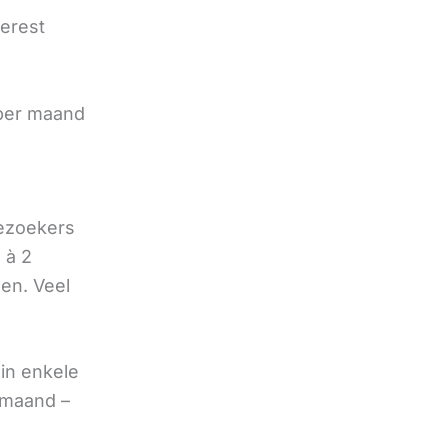
terest
e
 per maand
bezoekers
 à 2
oen. Veel
in enkele
 maand –