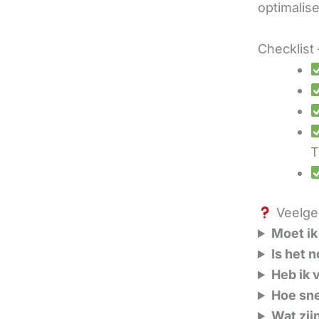
optimalis
Checklist 
T
Veelges
Moet ik
Is het 
Heb ik 
Hoe sne
Wat zij