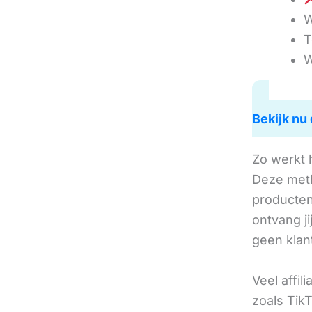
W
T
W
Bekijk nu 
Zo werkt 
Deze met
producten 
ontvang j
geen klan
Veel affil
zoals TikT