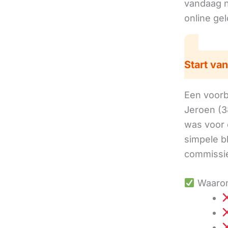
vandaag no
online ge
Start van
Een voorbe
Jeroen (3
was voor 
simpele b
commissie
Waarom