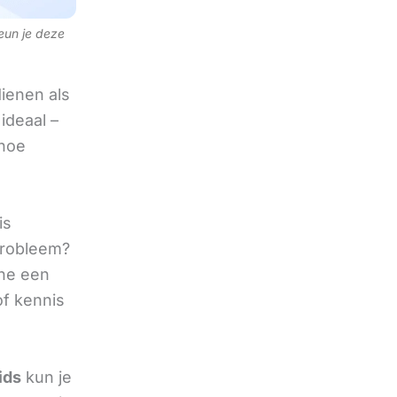
teun je deze
ienen als
ideaal –
 hoe
is
 probleem?
ine een
of kennis
ids
kun je