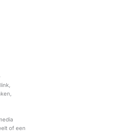
e
link,
aken,
 media
eelt of een