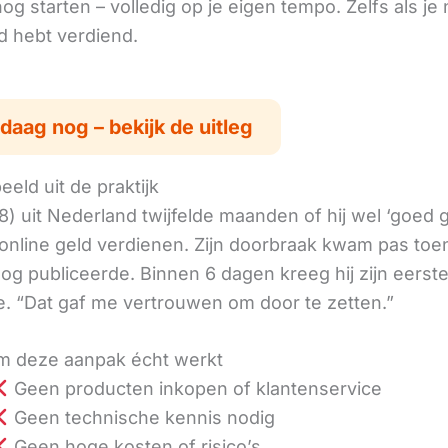
g starten – volledig op je eigen tempo. Zelfs als je 
ld hebt verdiend.
daag nog – bekijk de uitleg
eld uit de praktijk
8) uit Nederland twijfelde maanden of hij wel ‘goed
online geld verdienen. Zijn doorbraak kwam pas toen
log publiceerde. Binnen 6 dagen kreeg hij zijn eerst
. “Dat gaf me vertrouwen om door te zetten.”
 deze aanpak écht werkt
Geen producten inkopen of klantenservice
Geen technische kennis nodig
Geen hoge kosten of risico’s