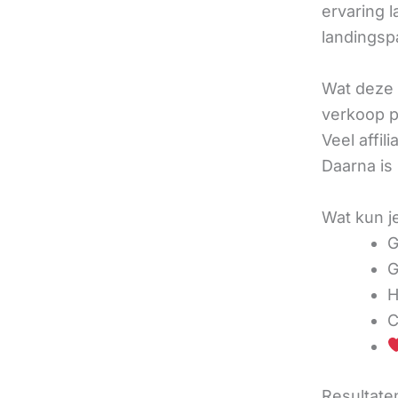
ervaring l
landingsp
Wat deze 
verkoop pe
Veel affi
Daarna is
Wat kun j
G
G
H
C
Resultaten