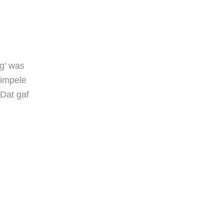
eg’ was
simpele
“Dat gaf