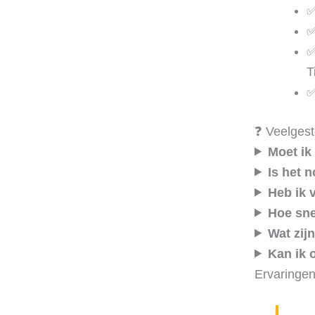
✅
✅
✅
T
✅
❓ Veelgest
Moet ik 
Is het 
Heb ik 
Hoe sne
Wat zij
Kan ik 
Ervaringe