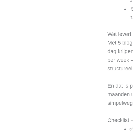
b
‍
n
Wat levert
Met 5 blog
dag krijge
per week – 
structuree
En dat is 
maanden ui
simpelweg 
Checklist 
✅