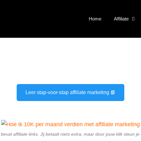
Home
Affiliate
Leer stap-voor-stap affiliate marketing 📘
evat affiliate-links. Jij betaalt niets extra, maar door jouw klik steun j