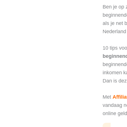
Ben je op 
beginnende
als je net 
Nederland 
10 tips vo
beginnende
beginnende 
inkomen ka
Dan is dez
Met
Affili
vandaag no
online gel