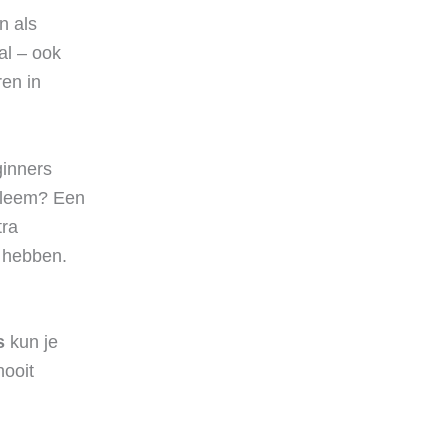
n als
al – ook
ren in
ginners
obleem? Een
tra
e hebben.
s
kun je
nooit