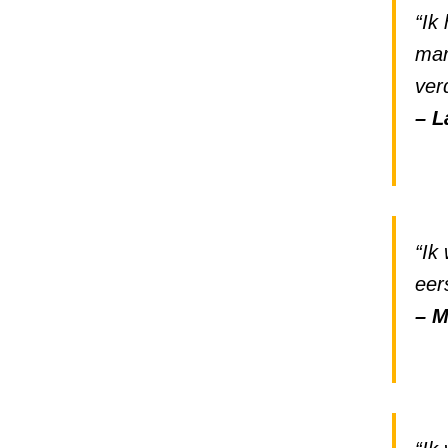
“Ik
mar
ver
– L
“Ik
eer
– M