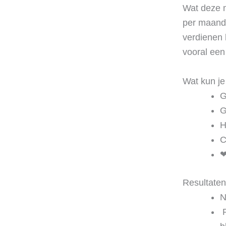
Wat deze m
per maand d
verdienen 
vooral een
Wat kun j
G
G
H
C
❤
Resultaten 
N
‍