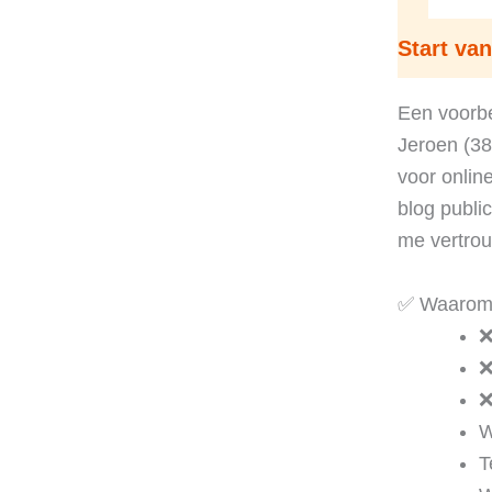
Start van
Een voorbe
Jeroen (38
voor onlin
blog publi
me vertrou
✅ Waarom 
❌
❌
❌
W
T