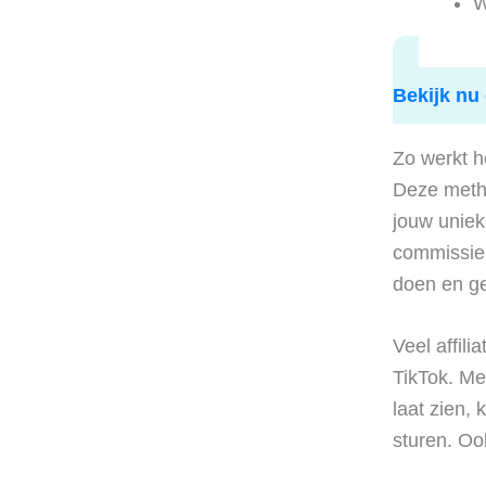
W
Bekijk nu 
Zo werkt h
Deze meth
jouw unieke
commissie.
doen en g
Veel affili
TikTok. Met
laat zien,
sturen. Oo