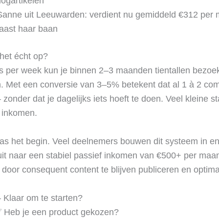
logartikelen
 Sanne uit Leeuwarden: verdient nu gemiddeld €312 per
aast haar baan
 het écht op?
s per week kun je binnen 2–3 maanden tientallen bezoe
n. Met een conversie van 3–5% betekent dat al 1 à 2 co
zonder dat je dagelijks iets hoeft te doen. Veel kleine s
l inkomen.
pas het begin. Veel deelnemers bouwen dit systeem in e
t naar een stabiel passief inkomen van €500+ per maa
door consequent content te blijven publiceren en optima
– Klaar om te starten?
 Heb je een product gekozen?