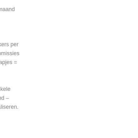
 maand
kers per
mmissies
tapjes =
nkele
nd –
liseren.