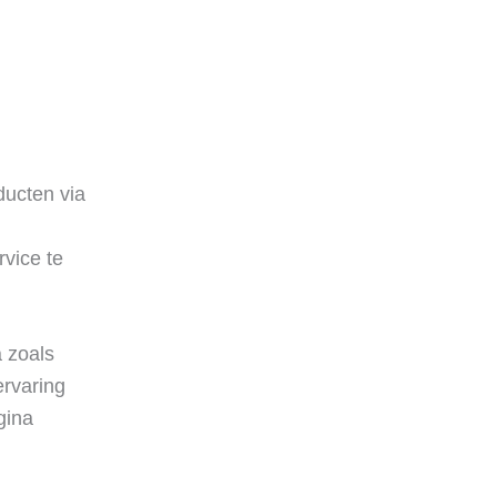
oducten via
n
vice te
a zoals
ervaring
gina