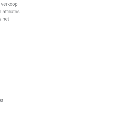
n verkoop
affiliates
s het
st